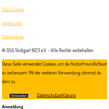
in
GSG Spiegel
a
new
Impressum
tab
Datenschutz
© GSG Stuttgart 1923 e.V. - Alle Rechte vorbehalten
Diese Seite verwendet Cookies, um die Nutzerfreundlichkeit
zu verbessern. Mit der weiteren Verwendung stimmst du
dem zu.
Datenschutzerklärung
Verstanden
Anmeldung