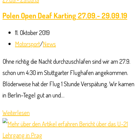
Nowark
Polen Open Deaf Karting 27.09.- 29.09.19
Beitrag
11. Oktober 2019
veröffentlicht:
Beitrags-
Motorsport
/
News
Kategorie:
Ohne richtig die Nacht durchzuschlafen sind wir am 27.9.
schon um 4:30 im Stuttgarter Flughafen angekommen.
Blöderweise hat der Flug 1 Stunde Verspätung. Wir kamen
in Berlin-Tegel gut an und…
Polen
Weiterlesen
Open
Deaf