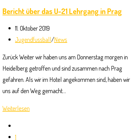
Karting
Bericht über das U-21 Lehrgang in Prag
27.09.-
Beitrag
11. Oktober 2019
29.09.19
veröffentlicht:
Beitrags-
Jugendfussball
/
News
Kategorie:
Zurück Weiter wir haben uns am Donnerstag morgen in
Heidelberg getroffen und sind zusammen nach Prag
gefahren. Als wir im Hotel angekommen sind, haben wir
uns auf den Weg gemacht…
Bericht
Weiterlesen
über
Zur
das
vorherigen
1