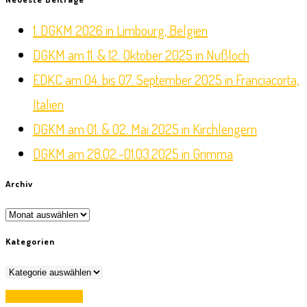
to
1. DGKM 2026 in Limbourg, Belgien
close
DGKM am 11. & 12. Oktober 2025 in Nußloch
the
EDKC am 04. bis 07. September 2025 in Franciacorta,
search
Italien
panel.
DGKM am 01. & 02. Mai 2025 in Kirchlengern
DGKM am 28.02.-01.03.2025 in Grimma
Archiv
Archiv
Kategorien
Kategorien
Opens
Login für Abteilung