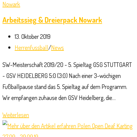
Arbeitssieg & Dreierpack Nowark
Beitrag
13. Oktober 2019
veröffentlicht:
Beitrags-
Herrenfussball
/
News
Kategorie:
SW-Meisterschaft 2019/20 - 5. Spieltag GSG STUTTGART
- GSV HEIDELBERG 5:0 (3:0) Nach einer 3-wöchigen
Fußballpause stand das 5. Spieltag auf dem Programm.
Wir empfangen zuhause den GSV Heidelberg, die…
Arbeitssieg
Weiterlesen
&
Dreierpack