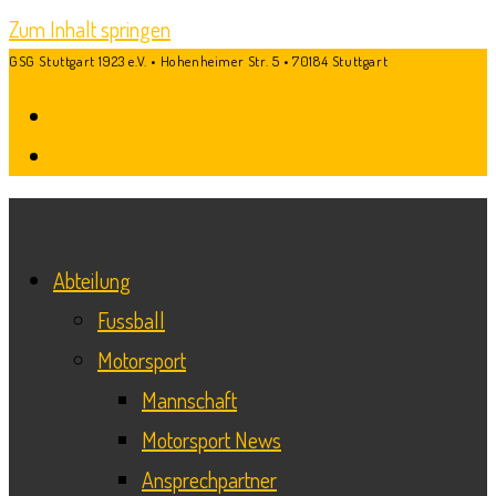
Zum Inhalt springen
GSG Stuttgart 1923 e.V. • Hohenheimer Str. 5 • 70184 Stuttgart
Abteilung
Fussball
Motorsport
Mannschaft
Motorsport News
Ansprechpartner