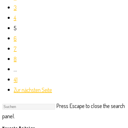
3
4
5
6
7
8
…
41
Zur nächsten Seite
Press Escape to close the search
panel.
Neueste Beiträge