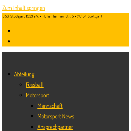
Zum Inhalt springen
GSG Stuttgart 1923 e.V. • Hohenheimer Str. 5 • 70184 Stuttgart
Abteilung
Fussball
Motorsport
Mannschaft
Motorsport News
Ansprechpartner