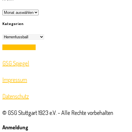
Archiv
Kategorien
Kategorien
Opens
Login für Abteilung
in
GSG Spiegel
a
new
Impressum
tab
Datenschutz
© GSG Stuttgart 1923 e.V. - Alle Rechte vorbehalten
Anmeldung