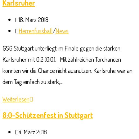
Karlsruher
Beitrag
18. März 2018
veröffentlicht:
Beitrags-
Herrenfussball
/
News
Kategorie:
GSG Stuttgart unterliegt im Finale gegen die starken
Karlsruher mit 0:2 (0:0). Mit zahlreichen Torchancen
konnten wir die Chance nicht ausnutzen. Karlsruhe war an
dem Tag einfach zu stark,…
Stuttgart
Weiterlesen
verliert
8:0-Schützenfest in Stuttgart
gegen
Beitrag
4. März 2018
die