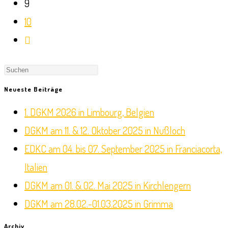
9
10
Zur
nächsten
Press
Seite
Escape
Neueste Beiträge
to
1. DGKM 2026 in Limbourg, Belgien
close
DGKM am 11. & 12. Oktober 2025 in Nußloch
the
EDKC am 04. bis 07. September 2025 in Franciacorta,
search
Italien
panel.
DGKM am 01. & 02. Mai 2025 in Kirchlengern
DGKM am 28.02.-01.03.2025 in Grimma
Archiv