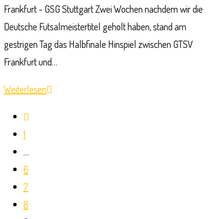
Frankfurt - GSG Stuttgart Zwei Wochen nachdem wir die
Deutsche Futsalmeistertitel geholt haben, stand am
gestrigen Tag das Halbfinale Hinspiel zwischen GTSV
Frankfurt und…
Eine
Weiterlesen
gute
Zur
Ausgangslage
vorherigen
1
für
Seite
…
das
6
Rückspiel
7
8