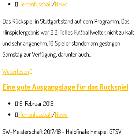
veröffentlicht:
Beitrags-
Herrenfussball
/
News
starken
Kategorie:
Karlsruher
Das Rückspiel in Stuttgart stand auf dem Programm. Das
Hinspielergebnis war 2:2. Tolles Fußballwetter, nicht zu kalt
und sehr angenehm. 16 Spieler standen am gestrigen
Samstag zur Verfügung, darunter auch…
8:0-
Weiterlesen
Schützenfest
Eine gute Ausgangslage für das Rückspiel
in
Beitrag
18. Februar 2018
Stuttgart
veröffentlicht:
Beitrags-
Herrenfussball
/
News
Kategorie:
SW-Meisterschaft 2017/18 - Halbfinale Hinspiel GTSV