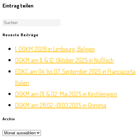
Eintrag teilen
Press
Escape
Neueste Beiträge
to
1. DGKM 2026 in Limbourg, Belgien
close
DGKM am 11. & 12. Oktober 2025 in Nußloch
the
EDKC am 04. bis 07. September 2025 in Franciacorta,
search
Italien
panel.
DGKM am 01. & 02. Mai 2025 in Kirchlengern
DGKM am 28.02.-01.03.2025 in Grimma
Archiv
Archiv