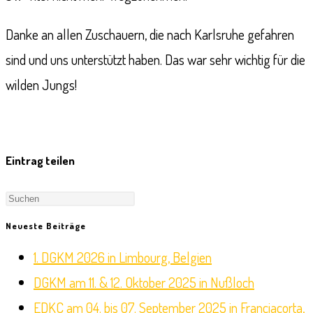
Danke an allen Zuschauern, die nach Karlsruhe gefahren
sind und uns unterstützt haben. Das war sehr wichtig für die
wilden Jungs!
Eintrag teilen
Press
Escape
Neueste Beiträge
to
1. DGKM 2026 in Limbourg, Belgien
close
DGKM am 11. & 12. Oktober 2025 in Nußloch
the
EDKC am 04. bis 07. September 2025 in Franciacorta,