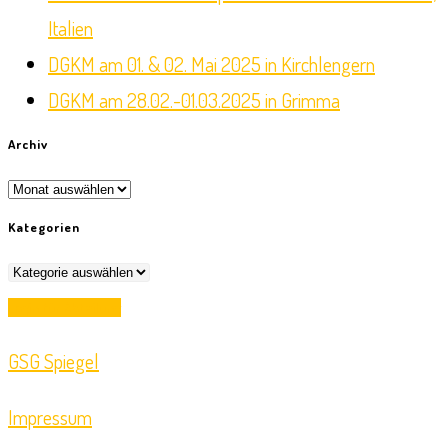
search
Italien
panel.
DGKM am 01. & 02. Mai 2025 in Kirchlengern
DGKM am 28.02.-01.03.2025 in Grimma
Archiv
Archiv
Kategorien
Kategorien
Opens
Login für Abteilung
in
GSG Spiegel
a
new
Impressum