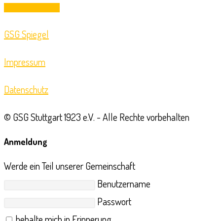
Opens
Login für Abteilung
in
GSG Spiegel
a
new
Impressum
tab
Datenschutz
© GSG Stuttgart 1923 e.V. - Alle Rechte vorbehalten
Anmeldung
Werde ein Teil unserer Gemeinschaft
Benutzername
Passwort
behalte mich in Erinnerung