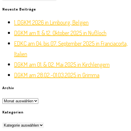
Escape
Neueste Beiträge
to
1. DGKM 2026 in Limbourg, Belgien
close
DGKM am 11. & 12. Oktober 2025 in Nußloch
the
EDKC am 04. bis 07. September 2025 in Franciacorta,
search
Italien
panel.
DGKM am 01. & 02. Mai 2025 in Kirchlengern
DGKM am 28.02.-01.03.2025 in Grimma
Archiv
Archiv
Kategorien
Kategorien