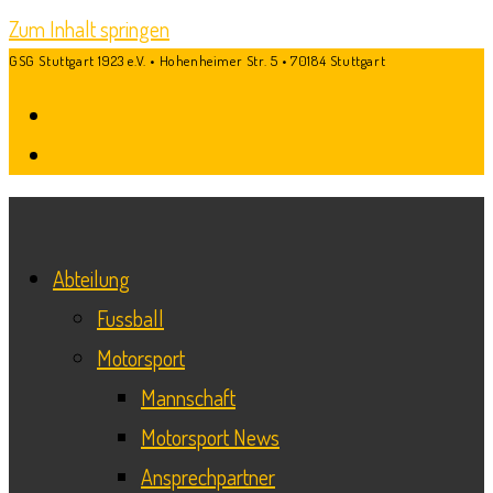
Zum Inhalt springen
GSG Stuttgart 1923 e.V. • Hohenheimer Str. 5 • 70184 Stuttgart
Abteilung
Fussball
Motorsport
Mannschaft
Motorsport News
Ansprechpartner